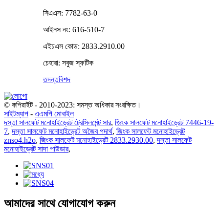
সিএএস: 7782-63-0
আইনস নং: 616-510-7
এইচএস কোড: 2833.2910.00
চেহারা: সবুজ স্ফটিক
তদন্ত
বিশদ
© কপিরাইট - 2010-2023: সমস্ত অধিকার সংরক্ষিত।
সাইটম্যাপ
-
এএমপি মোবাইল
দস্তা সালফেট মনোহাইড্রেট ট্রেসিলমেন্ট সার
,
জিংক সালফেট মনোহাইড্রেট 7446-19-
7
,
দস্তা সালফেট মনোহাইড্রেট অজৈব পদার্থ
,
জিংক সালফেট মনোহাইড্রেট
znso4.h2o
,
জিংক সালফেট মনোহাইড্রেট 2833.2930.00
,
দস্তা সালফেট
মনোহাইড্রেট সাদা পাউডার
,
আমাদের সাথে যোগাযোগ করুন