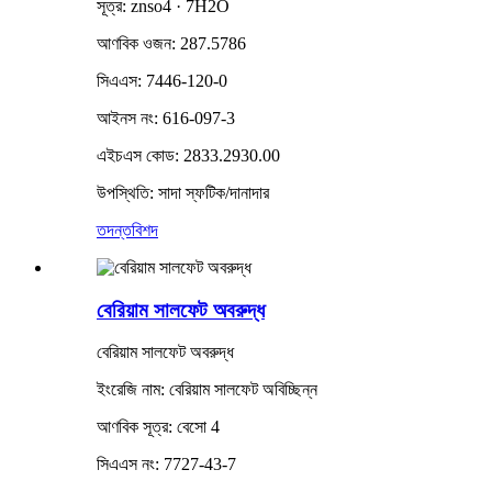
সূত্র: znso4 · 7H2O
আণবিক ওজন: 287.5786
সিএএস: 7446-120-0
আইনস নং: 616-097-3
এইচএস কোড: 2833.2930.00
উপস্থিতি: সাদা স্ফটিক/দানাদার
তদন্ত
বিশদ
বেরিয়াম সালফেট অবরুদ্ধ
বেরিয়াম সালফেট অবরুদ্ধ
ইংরেজি নাম: বেরিয়াম সালফেট অবিচ্ছিন্ন
আণবিক সূত্র: বেসো 4
সিএএস নং: 7727-43-7