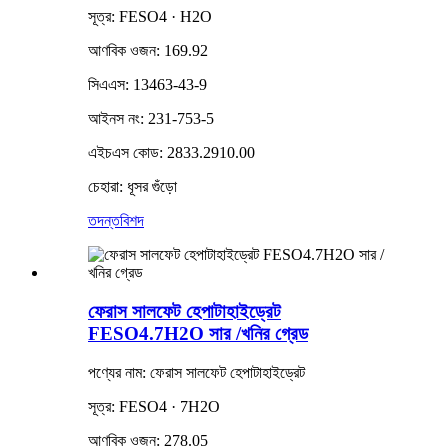
সূত্র: FESO4 · H2O
আণবিক ওজন: 169.92
সিএএস: 13463-43-9
আইনস নং: 231-753-5
এইচএস কোড: 2833.2910.00
চেহারা: ধূসর গুঁড়ো
তদন্ত
বিশদ
ফেরাস সালফেট হেপাটাহাইড্রেট
FESO4.7H2O সার /খনির গ্রেড
পণ্যের নাম: ফেরাস সালফেট হেপাটাহাইড্রেট
সূত্র: FESO4 · 7H2O
আণবিক ওজন: 278.05