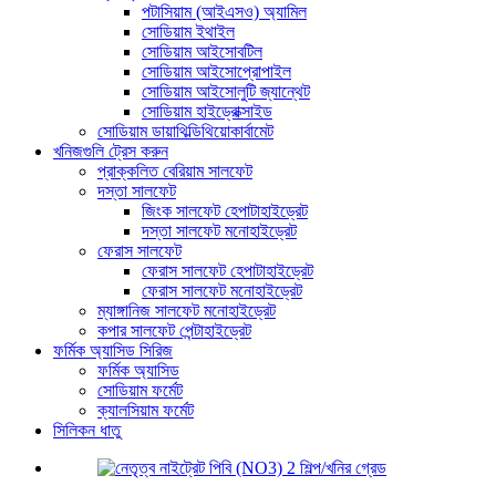
পটাসিয়াম (আইএসও) অ্যামিল
সোডিয়াম ইথাইল
সোডিয়াম আইসোবটিল
সোডিয়াম আইসোপ্রোপাইল
সোডিয়াম আইসোলুটি জ্যান্থেট
সোডিয়াম হাইড্রোক্সাইড
সোডিয়াম ডায়াথিল্ডিথিয়োকার্বামেট
খনিজগুলি ট্রেস করুন
প্রাক্কলিত বেরিয়াম সালফেট
দস্তা সালফেট
জিংক সালফেট হেপাটাহাইড্রেট
দস্তা সালফেট মনোহাইড্রেট
ফেরাস সালফেট
ফেরাস সালফেট হেপাটাহাইড্রেট
ফেরাস সালফেট মনোহাইড্রেট
ম্যাঙ্গানিজ সালফেট মনোহাইড্রেট
কপার সালফেট পেন্টাহাইড্রেট
ফর্মিক অ্যাসিড সিরিজ
ফর্মিক অ্যাসিড
সোডিয়াম ফর্মেট
ক্যালসিয়াম ফর্মেট
সিলিকন ধাতু