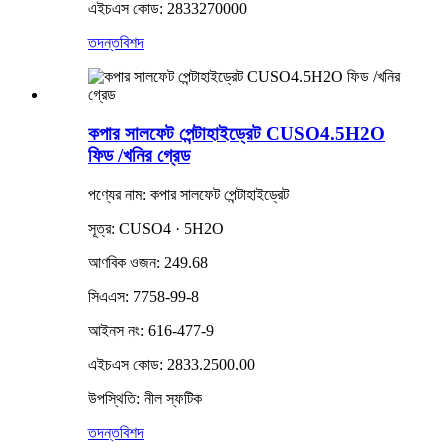
এইচএস কোড: 2833270000
তদন্ত
বিশদ
কপার সালফেট পেন্টাহাইড্রেট CUSO4.5H2O
ফিড /খনির গ্রেড
পণ্যের নাম: কপার সালফেট পেন্টাহাইড্রেট
সূত্র: CUSO4 · 5H2O
আণবিক ওজন: 249.68
সিএএস: 7758-99-8
আইনস নং: 616-477-9
এইচএস কোড: 2833.2500.00
উপস্থিতি: নীল স্ফটিক
তদন্ত
বিশদ