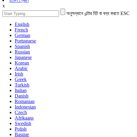
ইমেল প্রেরণ
x
অনুসন্ধানে এন্টার হিট বা বন্ধ করতে ESC
English
French
German
Portuguese
Spanish
Russian
Japanese
Korean
Arabic
Irish
Greek
Turkish
Italian
Danish
Romanian
Indonesian
Czech
Afrikaans
Swedish
Polish
Basque