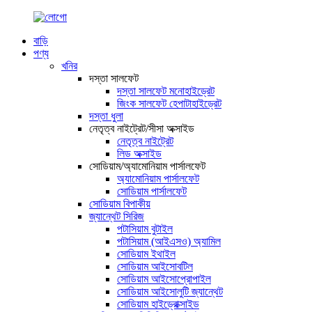
বাড়ি
পণ্য
খনির
দস্তা সালফেট
দস্তা সালফেট মনোহাইড্রেট
জিংক সালফেট হেপাটাহাইড্রেট
দস্তা ধুলা
নেতৃত্ব নাইট্রেট/সীসা অক্সাইড
নেতৃত্ব নাইট্রেট
লিড অক্সাইড
সোডিয়াম/অ্যামোনিয়াম পার্সালফেট
অ্যামোনিয়াম পার্সালফেট
সোডিয়াম পার্সালফেট
সোডিয়াম বিপাকীয়
জ্যান্থেট সিরিজ
পটাসিয়াম বুটাইল
পটাসিয়াম (আইএসও) অ্যামিল
সোডিয়াম ইথাইল
সোডিয়াম আইসোবটিল
সোডিয়াম আইসোপ্রোপাইল
সোডিয়াম আইসোলুটি জ্যান্থেট
সোডিয়াম হাইড্রোক্সাইড