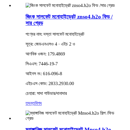
জিংক সালফেট মনোহাইড্রেট znso4.h2o ফিড /
সার গ্রেড
পণ্যের নাম: দস্তা সালফেট মনোহাইড্রেট
সূত্র: জেডএনএসও 4 · এইচ 2 ও
আণবিক ওজন: 179.4869
সিএএস: 7446-19-7
আইনস নং: 616-096-8
এইচএস কোড: 2833.2930.00
চেহারা: সাদা পাউডার/দানাদার
তদন্ত
বিশদ
ম্যাঙ্গানিজ সালফেট মনোহাইড্রেট Mnso4.h2o