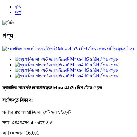
বাড়ি
পণ্য
পণ্য
ম্যাঙ্গানিজ সালফেট মনোহাইড্রেট Mnso4.h2o শিল্প /ফিড গ্রেড
সংক্ষিপ্ত বিবরণ:
পণ্যের নাম: ম্যাঙ্গানিজ সালফেট মনোহাইড্রেট
সূত্র: এমএনএসও 4 · এইচ 2 ও
আণবিক ওজন: 169.01