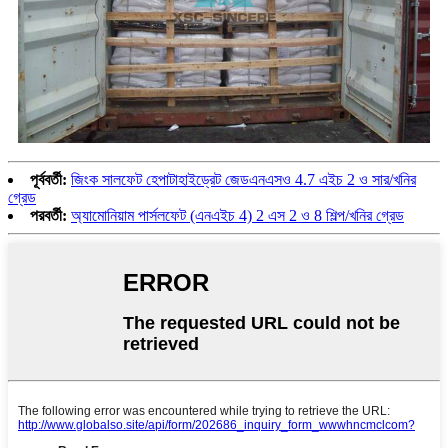
পূর্ববর্তী:
জিংক সালফেট হেপাটাহাইড্রেট জেডএনএসও 4.7 এইচ 2 ও সার/খনির
গ্রেড
পরবর্তী:
অ্যামোনিয়াম পার্সলফেট (এনএইচ 4) 2 এস 2 ও 8 শিল্প/খনির গ্রেড