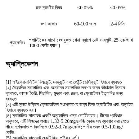
জল দ্রবণীয় বিষয়
≤0.05%
≤0.05%
কণা আকার
60-100 জাল
2-4 মিমি
প্লাস্টিকের সাথে রেখাযুক্ত বোনা ব্যাগে নেট ডাব্লুটি .25 কেজি বা
প্যাকেজিং
1000 কেজি ব্যাগ।
অ্যাপ্লিকেশন
[1] মাইক্রোনালিটিক রিএজেন্ট, মরড্যান্ট এবং পেইন্ট ডেসিক্যান্ট হিসাবে ব্যবহৃত
[২] বৈদ্যুতিন ম্যাঙ্গানিজ এবং অন্যান্য ম্যাঙ্গানিজ লবণের জন্য কাঁচামাল হিসাবে
ব্যবহৃত, কাগজ তৈরি, সিরামিক, মুদ্রণ এবং রঞ্জন, বা ফ্লোটেশন ইত্যাদির জন্য
ব্যবহৃত
[3] এটি মূলত উদ্ভিদ ক্লোরোফিল সংশ্লেষণের জন্য ফিড অ্যাডিটিভ এবং অনুঘটক
হিসাবে ব্যবহৃত হয়।
[৪] ম্যাঙ্গানিজ সালফেট একটি অনুমোদিত খাদ্য ফোর্টিফায়ার। চীনের প্রবিধান
অনুসারে, এটি শিশুদের খাবারে 1.32-5.26mg/কেজি ডোজ সহ ব্যবহার করা যেতে
পারে; দুগ্ধজাত পণ্যগুলিতে 0.92-3.7mg/কেজি; পানীয় তরল 0.5-1.0mg/
কেজি।
[5] ম্যাঙ্গানিজ সালফেট একটি ফিড পুষ্টিকর দুর্গ।