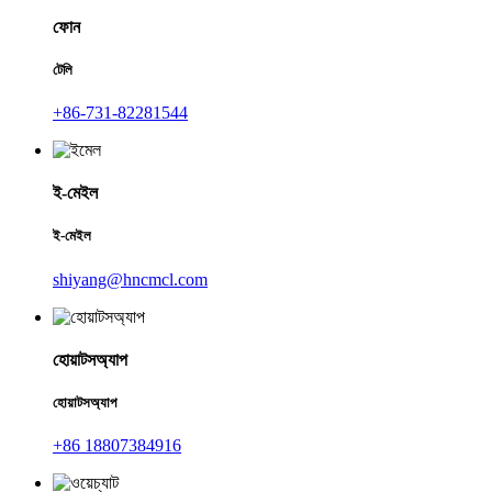
ফোন
টেলি
+86-731-82281544
ই-মেইল
ই-মেইল
shiyang@hncmcl.com
হোয়াটসঅ্যাপ
হোয়াটসঅ্যাপ
+86 18807384916