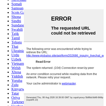
Somali
Samoan
Scots Gaelic
Shona
Sindhi
Sundanese
Swahili
Tajik
Tamil
Telugu
Thai
Ukrainian
Urdu
Uzbek
Vietnamese
Welsh
Xhosa
Yiddish
Yoruba
Zulu
Kinyarwanda
Tatar
Oriya
Turkmen