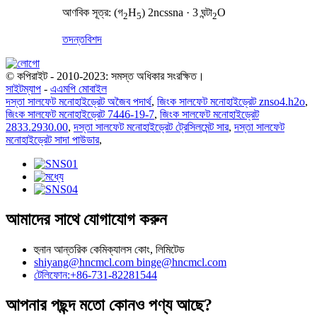
আণবিক সূত্র: (গ
H
) 2ncssna · 3 ঘন্টা
O
2
5
2
তদন্ত
বিশদ
© কপিরাইট - 2010-2023: সমস্ত অধিকার সংরক্ষিত।
সাইটম্যাপ
-
এএমপি মোবাইল
দস্তা সালফেট মনোহাইড্রেট অজৈব পদার্থ
,
জিংক সালফেট মনোহাইড্রেট znso4.h2o
,
জিংক সালফেট মনোহাইড্রেট 7446-19-7
,
জিংক সালফেট মনোহাইড্রেট
2833.2930.00
,
দস্তা সালফেট মনোহাইড্রেট ট্রেসিলমেন্ট সার
,
দস্তা সালফেট
মনোহাইড্রেট সাদা পাউডার
,
আমাদের সাথে যোগাযোগ করুন
হুনান আন্তরিক কেমিক্যালস কোং, লিমিটেড
shiyang@hncmcl.com
binge@hncmcl.com
টেলিফোন:+86-731-82281544
আপনার পছন্দ মতো কোনও পণ্য আছে?