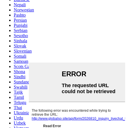
Nepali
Norwegian
Pashto
Persian
Punjabi
Serbian
Sesotho
Sinhala
Slovak
Slovenian
Somali
Samoan
Scots Gaelic
Shona
Sindhi
Sundanese
Swahili
Tajik
Tamil
Telugu
Thai
Ukrainian
Urdu
Uzbek