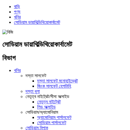
বাড়ি
পণ্য
খনির
সোডিয়াম ডায়াথিল্ডিথিয়োকার্বামেট
সোডিয়াম ডায়াথিল্ডিথিয়োকার্বামেট
বিভাগ
খনির
দস্তা সালফেট
দস্তা সালফেট মনোহাইড্রেট
জিংক সালফেট হেপাটাহি
দস্তা ধুলা
নেতৃত্ব নাইট্রেট/সীসা অক্সাইড
নেতৃত্ব নাইট্রেট
লিড অক্সাইড
সোডিয়াম/অ্যামোনিয়াম
অ্যামোনিয়াম পার্সালফেট
সোডিয়াম পার্সালফেট
সোডিয়াম বিপাক