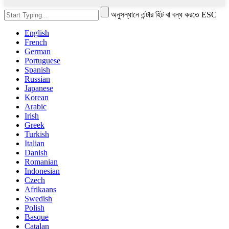
অনুসন্ধানে এন্টার হিট বা বন্ধ করতে ESC
English
French
German
Portuguese
Spanish
Russian
Japanese
Korean
Arabic
Irish
Greek
Turkish
Italian
Danish
Romanian
Indonesian
Czech
Afrikaans
Swedish
Polish
Basque
Catalan