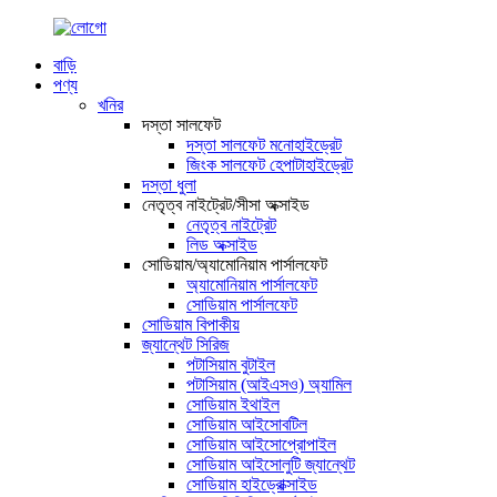
বাড়ি
পণ্য
খনির
দস্তা সালফেট
দস্তা সালফেট মনোহাইড্রেট
জিংক সালফেট হেপাটাহাইড্রেট
দস্তা ধুলা
নেতৃত্ব নাইট্রেট/সীসা অক্সাইড
নেতৃত্ব নাইট্রেট
লিড অক্সাইড
সোডিয়াম/অ্যামোনিয়াম পার্সালফেট
অ্যামোনিয়াম পার্সালফেট
সোডিয়াম পার্সালফেট
সোডিয়াম বিপাকীয়
জ্যান্থেট সিরিজ
পটাসিয়াম বুটাইল
পটাসিয়াম (আইএসও) অ্যামিল
সোডিয়াম ইথাইল
সোডিয়াম আইসোবটিল
সোডিয়াম আইসোপ্রোপাইল
সোডিয়াম আইসোলুটি জ্যান্থেট
সোডিয়াম হাইড্রোক্সাইড