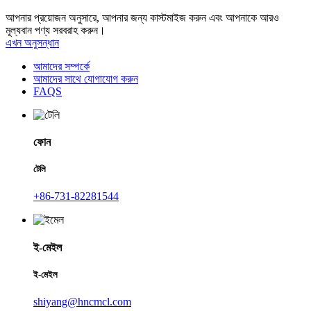
আপনার প্রয়োজন অনুসারে, আপনার জন্য কাস্টমাইজ করুন এবং আপনাকে আরও
মূল্যবান পণ্য সরবরাহ করুন।
এখন অনুসন্ধান
আমাদের সম্পর্কে
আমাদের সাথে যোগাযোগ করুন
FAQS
ফোন
টেলি
+86-731-82281544
ই-মেইল
ই-মেইল
shiyang@hncmcl.com