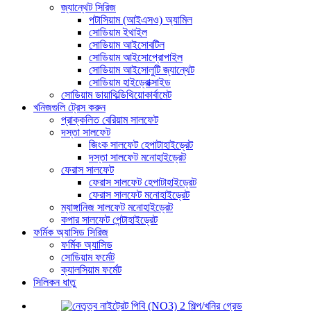
জ্যান্থেট সিরিজ
পটাসিয়াম (আইএসও) অ্যামিল
সোডিয়াম ইথাইল
সোডিয়াম আইসোবটিল
সোডিয়াম আইসোপ্রোপাইল
সোডিয়াম আইসোলুটি জ্যান্থেট
সোডিয়াম হাইড্রোক্সাইড
সোডিয়াম ডায়াথিল্ডিথিয়োকার্বামেট
খনিজগুলি ট্রেস করুন
প্রাক্কলিত বেরিয়াম সালফেট
দস্তা সালফেট
জিংক সালফেট হেপাটাহাইড্রেট
দস্তা সালফেট মনোহাইড্রেট
ফেরাস সালফেট
ফেরাস সালফেট হেপাটাহাইড্রেট
ফেরাস সালফেট মনোহাইড্রেট
ম্যাঙ্গানিজ সালফেট মনোহাইড্রেট
কপার সালফেট পেন্টাহাইড্রেট
ফর্মিক অ্যাসিড সিরিজ
ফর্মিক অ্যাসিড
সোডিয়াম ফর্মেট
ক্যালসিয়াম ফর্মেট
সিলিকন ধাতু