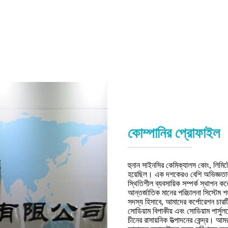
কোম্পানির প্রোফাইল
হুনান সাইনসির কেমিক্যালস কোং, লিমিটেড
হয়েছিল। এক দশকেরও বেশি অভিজ্ঞতার 
স্থিতিশীল ব্যবসায়িক সম্পর্ক স্থাপ
আন্তর্জাতিক মানের পরিচালনা সিস্টেম 
সদস্য হিসাবে, আমাদের কর্পোরেশন চারটি 
সোডিয়াম বিপাকীয় এবং সোডিয়াম পার্সু
চীনের রাসায়নিক উত্পাদনের কেন্দ্র। আ