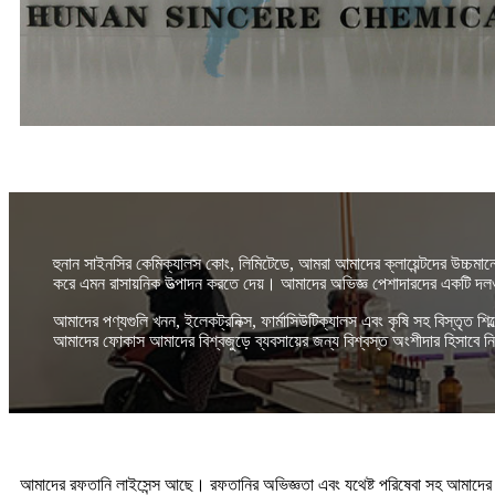
হুনান সাইনসির কেমিক্যালস কোং, লিমিটেডে, আমরা আমাদের ক্লায়েন্টদের উচ্চমানে
করে এমন রাসায়নিক উত্পাদন করতে দেয়। আমাদের অভিজ্ঞ পেশাদারদের একটি দলও রয
আমাদের পণ্যগুলি খনন, ইলেকট্রনিক্স, ফার্মাসিউটিক্যালস এবং কৃষি সহ বিস্তৃত শিল
আমাদের ফোকাস আমাদের বিশ্বজুড়ে ব্যবসায়ের জন্য বিশ্বস্ত অংশীদার হিসাবে 
আমাদের রফতানি লাইসেন্স আছে। রফতানির অভিজ্ঞতা এবং যথেষ্ট পরিষেবা সহ আমাদের