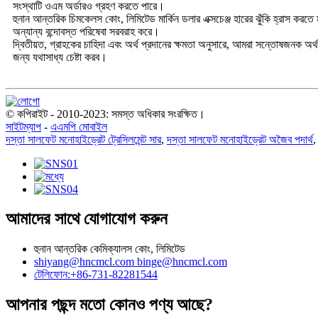
সংস্থাটি ওএম অর্ডারও গ্রহণ করতে পারে।
হুনান আন্তরিক চিমকেলস কোং, লিমিটেড মার্কিন ডলার এক্সচেঞ্জ হারের ঝুঁকি হ্রাস করত
অন্যান্য বন্দোবস্ত পরিষেবা সরবরাহ করে।
দ্বিতীয়ত, গ্রাহকের চাহিদা এবং অর্থ প্রদানের ক্ষমতা অনুসারে, আমরা সন্তোষজনক অর্থ
জন্য যথাসাধ্য চেষ্টা করব।
© কপিরাইট - 2010-2023: সমস্ত অধিকার সংরক্ষিত।
সাইটম্যাপ
-
এএমপি মোবাইল
দস্তা সালফেট মনোহাইড্রেট ট্রেসিলমেন্ট সার
,
দস্তা সালফেট মনোহাইড্রেট অজৈব পদার্থ
আমাদের সাথে যোগাযোগ করুন
হুনান আন্তরিক কেমিক্যালস কোং, লিমিটেড
shiyang@hncmcl.com
binge@hncmcl.com
টেলিফোন:+86-731-82281544
আপনার পছন্দ মতো কোনও পণ্য আছে?