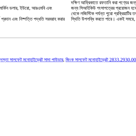
দক্ষিণ আফ্রিকাতে রফতানি করা পণ্যের জন্
ে মার্কিন ডলার, ইউরো, আরএমবি এবং
জন্য সিআইকিউ শংসাপত্রের প্রয়োজন হবে;
থেকে লজিস্টিক পর্যন্ত পুরো প্রক্রিয়াটির
 প্রদান এবং নিষ্পত্তি পদ্ধতি সরবরাহ করার
স্থিতি উপলব্ধি করতে পারে। একই সময়ে, গ্র
,
দস্তা সালফেট মনোহাইড্রেট সাদা পাউডার
,
জিংক সালফেট মনোহাইড্রেট 2833.2930.00