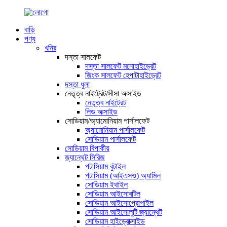
বাড়ি
পণ্য
খনির
দস্তা সালফেট
দস্তা সালফেট মনোহাইড্রেট
জিংক সালফেট হেপাটাহাইড্রেট
দস্তা ধুলা
নেতৃত্ব নাইট্রেট/সীসা অক্সাইড
নেতৃত্ব নাইট্রেট
লিড অক্সাইড
সোডিয়াম/অ্যামোনিয়াম পার্সালফেট
অ্যামোনিয়াম পার্সালফেট
সোডিয়াম পার্সালফেট
সোডিয়াম বিপাকীয়
জ্যান্থেট সিরিজ
পটাসিয়াম বুটাইল
পটাসিয়াম (আইএসও) অ্যামিল
সোডিয়াম ইথাইল
সোডিয়াম আইসোবটিল
সোডিয়াম আইসোপ্রোপাইল
সোডিয়াম আইসোলুটি জ্যান্থেট
সোডিয়াম হাইড্রোক্সাইড