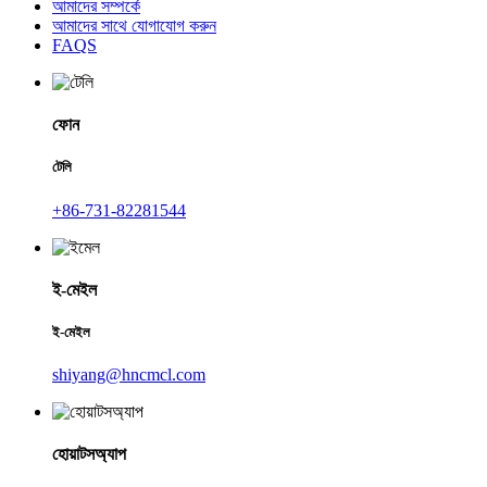
আমাদের সম্পর্কে
আমাদের সাথে যোগাযোগ করুন
FAQS
ফোন
টেলি
+86-731-82281544
ই-মেইল
ই-মেইল
shiyang@hncmcl.com
হোয়াটসঅ্যাপ