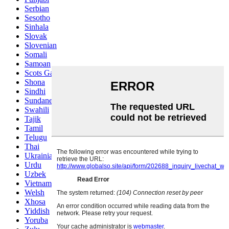
Serbian
Sesotho
Sinhala
Slovak
Slovenian
Somali
Samoan
Scots Gaelic
Shona
Sindhi
Sundanese
Swahili
Tajik
Tamil
Telugu
Thai
Ukrainian
Urdu
Uzbek
Vietnamese
Welsh
Xhosa
Yiddish
Yoruba