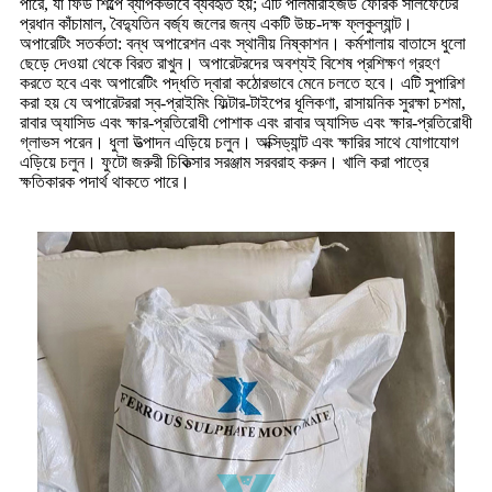
পারে, যা ফিড শিল্পে ব্যাপকভাবে ব্যবহৃত হয়; এটি পলিমারাইজড ফেরিক সালফেটের
প্রধান কাঁচামাল, বৈদ্যুতিন বর্জ্য জলের জন্য একটি উচ্চ-দক্ষ ফ্লকুল্যান্ট।
অপারেটিং সতর্কতা: বন্ধ অপারেশন এবং স্থানীয় নিষ্কাশন। কর্মশালায় বাতাসে ধুলো
ছেড়ে দেওয়া থেকে বিরত রাখুন। অপারেটরদের অবশ্যই বিশেষ প্রশিক্ষণ গ্রহণ
করতে হবে এবং অপারেটিং পদ্ধতি দ্বারা কঠোরভাবে মেনে চলতে হবে। এটি সুপারিশ
করা হয় যে অপারেটররা স্ব-প্রাইমিং ফিল্টার-টাইপের ধূলিকণা, রাসায়নিক সুরক্ষা চশমা,
রাবার অ্যাসিড এবং ক্ষার-প্রতিরোধী পোশাক এবং রাবার অ্যাসিড এবং ক্ষার-প্রতিরোধী
গ্লাভস পরেন। ধুলা উত্পাদন এড়িয়ে চলুন। অক্সিড্যান্ট এবং ক্ষারির সাথে যোগাযোগ
এড়িয়ে চলুন। ফুটো জরুরী চিকিত্সার সরঞ্জাম সরবরাহ করুন। খালি করা পাত্রে
ক্ষতিকারক পদার্থ থাকতে পারে।