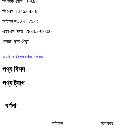
আণবিক ওজন: 169.92
সিএএস: 13463-43-9
আইনস নং: 231-753-5
এইচএস কোড: 2833.2910.00
চেহারা: ধূসর গুঁড়ো
আমাদের ইমেল প্রেরণ করুন
পণ্য বিশদ
পণ্য ট্যাগ
বর্ণনা
আইটেম
স্ট্যান্ডার্ড