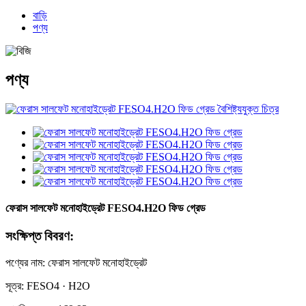
বাড়ি
পণ্য
পণ্য
ফেরাস সালফেট মনোহাইড্রেট FESO4.H2O ফিড গ্রেড
সংক্ষিপ্ত বিবরণ:
পণ্যের নাম: ফেরাস সালফেট মনোহাইড্রেট
সূত্র: FESO4 · H2O