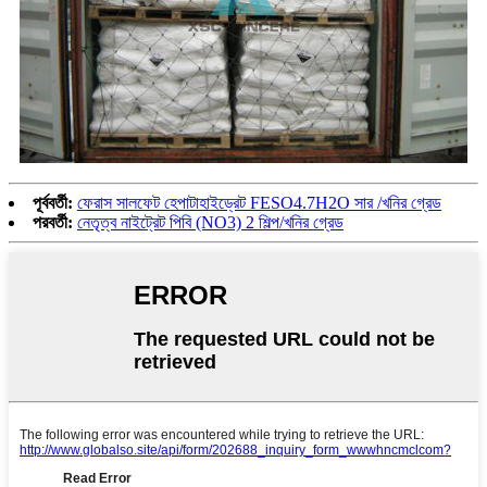
পূর্ববর্তী:
ফেরাস সালফেট হেপাটাহাইড্রেট FESO4.7H2O সার /খনির গ্রেড
পরবর্তী:
নেতৃত্ব নাইট্রেট পিবি (NO3) 2 শিল্প/খনির গ্রেড