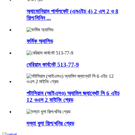
অ্যামোনিয়াম পার্সলফেট (এনএইচ 4) 2 এস 2 ও 8
শিল্প/মিনিন ...
ফর্মিক অ্যাসিড
বেরিয়াম কার্বনেট 513-77-9
পটাসিয়াম (আইএসও) অ্যামিল জ্যান্থেট সি 6 এইচ
12 ওএস 2 মাইনিং গ্রেড
দস্তা ধুলা শিল্প/খনির গ্রেড