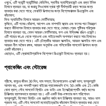
ওষুধে, এটি অ্যান্টি অ্যান্টিমিয়া মেডিসিন, স্থানীয় অ্যাস্ট্রিনজেন্ট এবং রক্ত ​​টনিক
হিসাবে ব্যবহৃত হয়, যা জরায়ু লিওমোমা দ্বারা সৃষ্ট দীর্ঘস্থায়ী রক্ত ​​ক্ষয়ের জন্য
ব্যবহার করা যেতে পারে; ফেরাইট উত্পাদনের জন্য বিশ্লেষণাত্মক রিএজেন্টস এবং
কাঁচামাল;
ফিড অ্যাডিটিভ হিসাবে আয়রন ফোর্টিফায়ার;
কৃষিতে, এটি গমের ধোঁয়াশা, আপেল এবং নাশপাতি স্ক্যাব এবং ফলের পচা নিয়ন্ত্রণ
করতে কীটনাশক হিসাবে ব্যবহার করা যেতে পারে; ভোজ্য গ্রেড পুষ্টিকর পরিপূরক
হিসাবে ব্যবহৃত হয়, যেমন আয়রন ফোর্টিফায়ার, ফল এবং উদ্ভিজ্জ রঙিন এজেন্ট।
এটি গাছের কাণ্ড থেকে শ্যাওলা এবং লাইচেনগুলি অপসারণ করতে সার হিসাবেও
ব্যবহার করা যেতে পারে। এটি চৌম্বকীয় আয়রন অক্সাইড, আয়রন অক্সাইড লাল এবং
আয়রন নীল অজৈব রঙ্গক, আয়রন অনুঘটক এবং পলিফের্রিক সালফেট উত্পাদন জন্য
একটি কাঁচামাল।
এছাড়াও, এটি ক্রোমাটোগ্রাফিক বিশ্লেষণ রিএজেন্ট হিসাবেও ব্যবহৃত হয়।
প্যাকেজিং এবং স্টোরেজ
গ্রীষ্মে, বালুচর জীবন 30 দিন, দাম সস্তা; ডিক্লোরেশন এফেক্ট ভাল; ফ্লকুল্যান্ট
আলাম বড়, এবং পললটি দ্রুত বাইরের প্যাকেজগুলি হ'ল: 50 কেজি এবং 25 কেজি
বোনা ব্যাগ; লৌহ সালফেট ব্লিচিং এবং ডাইং এবং ইলেক্ট্রোপ্লেটিং বর্জ্য জলের
চিকিত্সায় ব্যাপকভাবে ব্যবহৃত হয়। এটি একটি উচ্চ-দক্ষতার জল পরিশোধন
ফ্লকুল্যান্ট, বিশেষত ব্লিচিং এবং রঞ্জনিত বর্জ্য জল চিকিত্সায় ব্যবহৃত হয়, আরও ভাল
প্রভাব সহ; এটি লৌহ সালফেট মনোহাইড্রেটের কাঁচামাল হিসাবে ব্যবহার করা যেতে