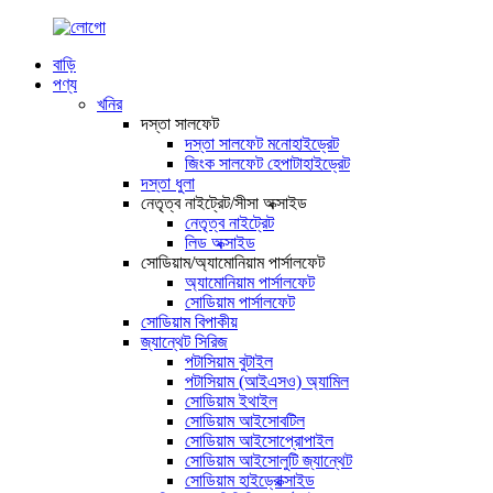
বাড়ি
পণ্য
খনির
দস্তা সালফেট
দস্তা সালফেট মনোহাইড্রেট
জিংক সালফেট হেপাটাহাইড্রেট
দস্তা ধুলা
নেতৃত্ব নাইট্রেট/সীসা অক্সাইড
নেতৃত্ব নাইট্রেট
লিড অক্সাইড
সোডিয়াম/অ্যামোনিয়াম পার্সালফেট
অ্যামোনিয়াম পার্সালফেট
সোডিয়াম পার্সালফেট
সোডিয়াম বিপাকীয়
জ্যান্থেট সিরিজ
পটাসিয়াম বুটাইল
পটাসিয়াম (আইএসও) অ্যামিল
সোডিয়াম ইথাইল
সোডিয়াম আইসোবটিল
সোডিয়াম আইসোপ্রোপাইল
সোডিয়াম আইসোলুটি জ্যান্থেট
সোডিয়াম হাইড্রোক্সাইড