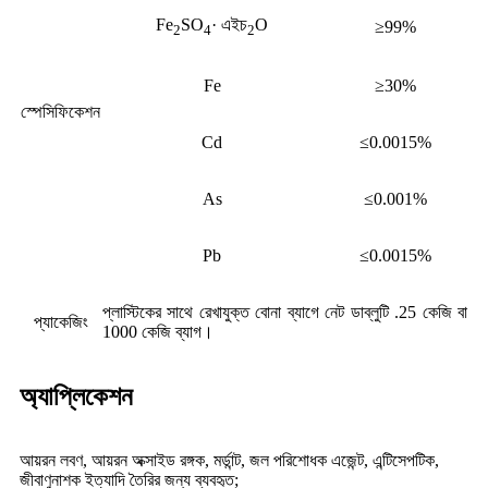
Fe
SO
· এইচ
O
≥99%
2
4
2
Fe
≥30%
স্পেসিফিকেশন
Cd
≤0.0015%
As
≤0.001%
Pb
≤0.0015%
প্লাস্টিকের সাথে রেখাযুক্ত বোনা ব্যাগে নেট ডাব্লুটি .25 কেজি বা
প্যাকেজিং
1000 কেজি ব্যাগ।
অ্যাপ্লিকেশন
আয়রন লবণ, আয়রন অক্সাইড রঙ্গক, মর্ডান্ট, জল পরিশোধক এজেন্ট, এন্টিসেপটিক,
জীবাণুনাশক ইত্যাদি তৈরির জন্য ব্যবহৃত;