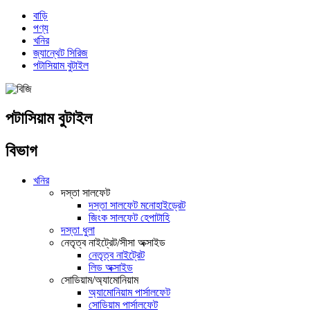
বাড়ি
পণ্য
খনির
জ্যান্থেট সিরিজ
পটাসিয়াম বুটাইল
পটাসিয়াম বুটাইল
বিভাগ
খনির
দস্তা সালফেট
দস্তা সালফেট মনোহাইড্রেট
জিংক সালফেট হেপাটাহি
দস্তা ধুলা
নেতৃত্ব নাইট্রেট/সীসা অক্সাইড
নেতৃত্ব নাইট্রেট
লিড অক্সাইড
সোডিয়াম/অ্যামোনিয়াম
অ্যামোনিয়াম পার্সালফেট
সোডিয়াম পার্সালফেট