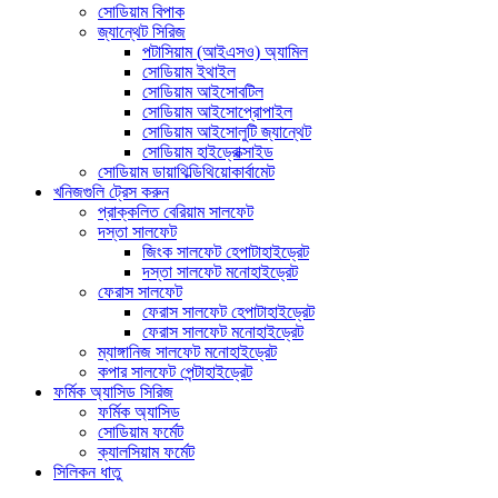
সোডিয়াম বিপাক
জ্যান্থেট সিরিজ
পটাসিয়াম (আইএসও) অ্যামিল
সোডিয়াম ইথাইল
সোডিয়াম আইসোবটিল
সোডিয়াম আইসোপ্রোপাইল
সোডিয়াম আইসোলুটি জ্যান্থেট
সোডিয়াম হাইড্রোক্সাইড
সোডিয়াম ডায়াথিল্ডিথিয়োকার্বামেট
খনিজগুলি ট্রেস করুন
প্রাক্কলিত বেরিয়াম সালফেট
দস্তা সালফেট
জিংক সালফেট হেপাটাহাইড্রেট
দস্তা সালফেট মনোহাইড্রেট
ফেরাস সালফেট
ফেরাস সালফেট হেপাটাহাইড্রেট
ফেরাস সালফেট মনোহাইড্রেট
ম্যাঙ্গানিজ সালফেট মনোহাইড্রেট
কপার সালফেট পেন্টাহাইড্রেট
ফর্মিক অ্যাসিড সিরিজ
ফর্মিক অ্যাসিড
সোডিয়াম ফর্মেট
ক্যালসিয়াম ফর্মেট
সিলিকন ধাতু