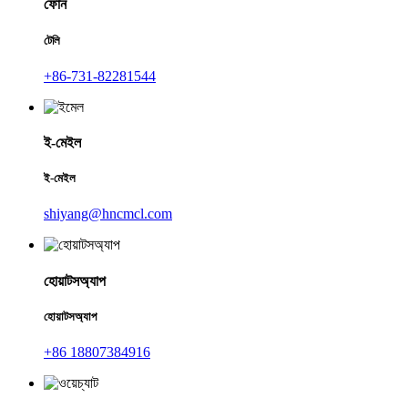
ফোন
টেলি
+86-731-82281544
ই-মেইল
ই-মেইল
shiyang@hncmcl.com
হোয়াটসঅ্যাপ
হোয়াটসঅ্যাপ
+86 18807384916