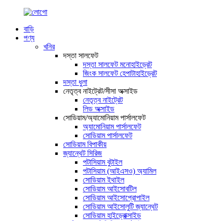
বাড়ি
পণ্য
খনির
দস্তা সালফেট
দস্তা সালফেট মনোহাইড্রেট
জিংক সালফেট হেপাটাহাইড্রেট
দস্তা ধুলা
নেতৃত্ব নাইট্রেট/সীসা অক্সাইড
নেতৃত্ব নাইট্রেট
লিড অক্সাইড
সোডিয়াম/অ্যামোনিয়াম পার্সালফেট
অ্যামোনিয়াম পার্সালফেট
সোডিয়াম পার্সালফেট
সোডিয়াম বিপাকীয়
জ্যান্থেট সিরিজ
পটাসিয়াম বুটাইল
পটাসিয়াম (আইএসও) অ্যামিল
সোডিয়াম ইথাইল
সোডিয়াম আইসোবটিল
সোডিয়াম আইসোপ্রোপাইল
সোডিয়াম আইসোলুটি জ্যান্থেট
সোডিয়াম হাইড্রোক্সাইড