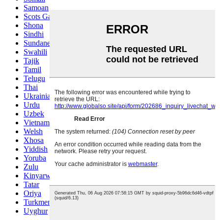
Samoan
Scots Gaelic
Shona
Sindhi
Sundanese
Swahili
Tajik
Tamil
Telugu
Thai
Ukrainian
Urdu
Uzbek
Vietnamese
Welsh
Xhosa
Yiddish
Yoruba
Zulu
Kinyarwanda
Tatar
Oriya
Turkmen
Uyghur